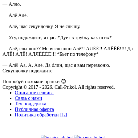
— Алло.
— Алё Алё.
— Алё, щас секундочку. Я не слышу.
— Угу, подождите, я щас. *Дует в трубку как псих*
— Алё, слышно?? Меня слышно Алё?! АЛЁЁ!! АЛЁЁЁ!!!! Да
АЛЁ! АЛЁ! АЛЛЁЁЁЁ!!! *Бьет по телефону*
— Алё! Аа, А, Алё. Да блин, щас я вам перезвоню.
Секундочку подождите.
Попробуй похожие пранки 😈
Copyright © 2017 - 2026. Call-Prikol. All rights reserved.
Описание сервиса
Связь с нами
Тех поддержка
Публичная оферта
Политика обработки ПД
Попробуй наших ботов: