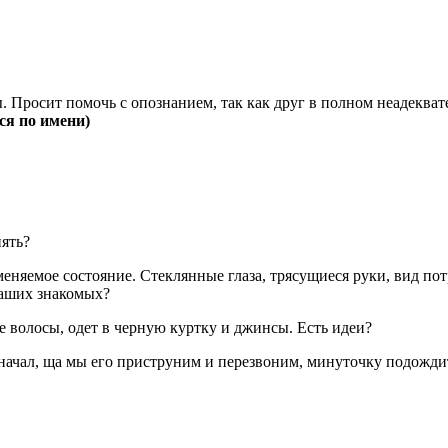
. Просит помочь с опознанием, так как друг в полном неадекват
ся по имени)
нять?
няемое состояние. Стеклянные глаза, трясущиеся руки, вид потр
ваших знакомых?
е волосы, одет в черную куртку и джинсы. Есть идеи?
 начал, ща мы его приструним и перезвоним, минуточку подожди