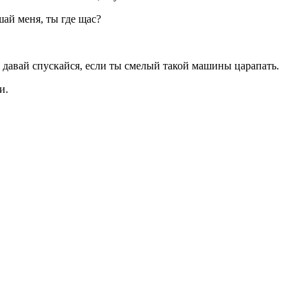
шай меня, ты где щас?
 давай спускайся, если ты смелый такой машины царапать.
ди.